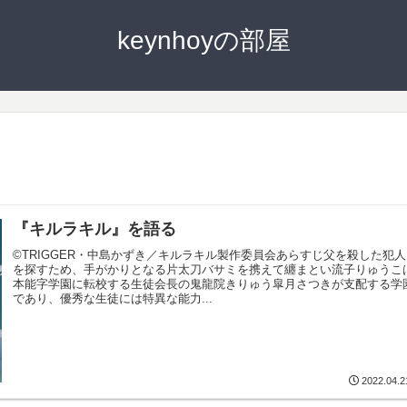
keynhoyの部屋
『キルラキル』を語る
©TRIGGER・中島かずき／キルラキル製作委員会あらすじ父を殺した犯人
を探すため、手がかりとなる片太刀バサミを携えて纏まとい流子りゅうこ
本能字学園に転校する生徒会長の鬼龍院きりゅう皐月さつきが支配する学
であり、優秀な生徒には特異な能力...
2022.04.2