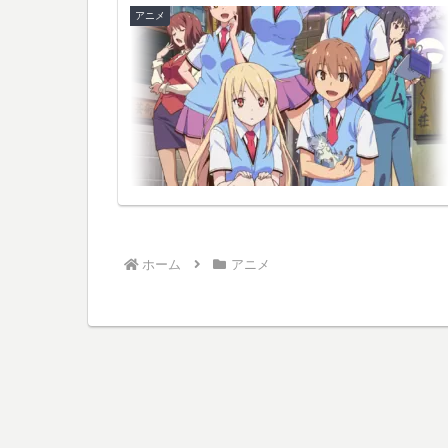
アニメ
ホーム
アニメ